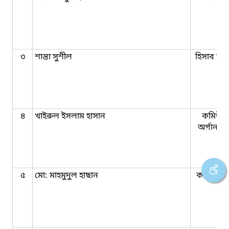
৩
শান্তা সুশীল
হিসাব সহ
৪
খাইরুল ইসলাম হাসান
কমিউনি
অর্গানাই
৫
মো: মাহমুদুল হাছান
কার্য্য-সহ