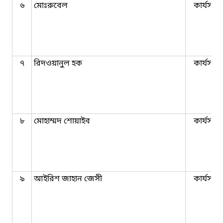
৬
মোঃরুবেল
কার্যসহক
৭
রিদওয়ানুল হক
কার্যসহক
৮
মোহাম্মদ শোয়াইব
কার্যসহক
৯
আইরিশ জাহান জেসী
কার্যসহক