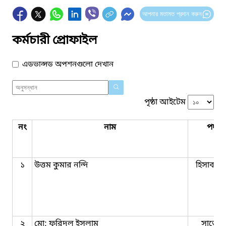
আপনার মতামত প্রদান করুন
কর্মচারী প্রোফাইল
এডভান্সড অপশনগুলো দেখান
পৃষ্ঠা আইটেম
নং
নাম
পদবি
১
উত্তম কুমার নন্দি
হিসাব রক
২
মো: ফরিদুল ইসলাম
সার্ভেয়