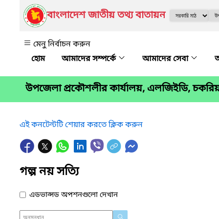
বাংলাদেশ জাতীয় তথ্য বাতায়ন
মেনু নির্বাচন করুন
আমাদের সম্পর্কে
আমাদের সেবা
অ
উপজেলা প্রকৌশলীর কার্যালয়, এলজিইডি, চকরিয়
এই কনটেন্টটি শেয়ার করতে ক্লিক করুন
গল্প নয় সত্যি
এডভান্সড অপশনগুলো দেখান