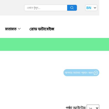
BN
মতামত
রোড ডাটাবেইজ
আপনার মতামত প্রদান করুন
পৃষ্ঠা আইটেম