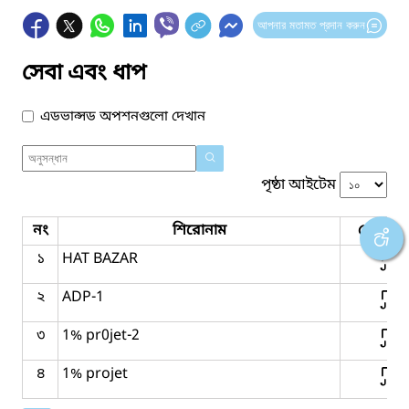
আপনার মতামত প্রদান করুন
সেবা এবং ধাপ
এডভান্সড অপশনগুলো দেখান
পৃষ্ঠা আইটেম
নং
শিরোনাম
সেবার ধ
১
HAT BAZAR
২
ADP-1
৩
1% pr0jet-2
৪
1% projet